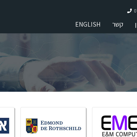
0
ן
קשר
ENGLISH